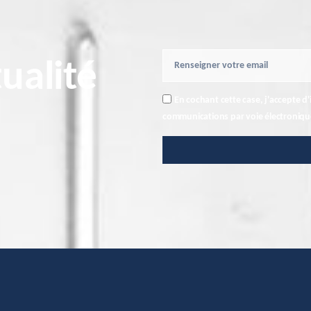
ualité
En cochant cette case, j'accepte d'
communications par voie électronique 