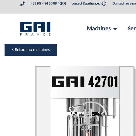
+33 (0) 4 94 50 08 40
contact@gaifrance.fr
Du lundi au ven
Machines
Ser
< Retour au machines