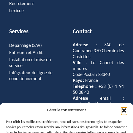
Recrutement
Lexique
Services
Contact
Adresse :
ZAC de
Dépannage (SAV)
Gueiranne 370 Chemin des
Entretien et Audit
Costettes
Installation et mise en
Ville :
Le Cannet des
service
maures
Intégrateur de ligne de
Code Postal : 83340
conditionnement
Pays :
France
Téléphone :
+33 (0) 4 94
50 08 40
Adresse email :
contact@gaifrance.fr
Gérer le consentement
Pour offrir les meilleures expériences, nous utilisons des technologies telles que les
cookies pour stocker et/ou accéder aux informations des appareils. Le fait de consentir
à ces technologies nous permettra de traiter des données telles que le comportement