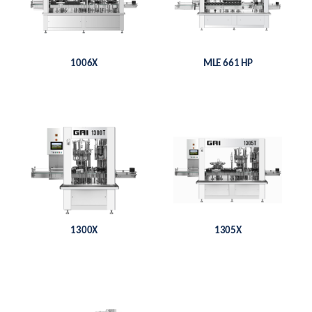
1006X
MLE 661 HP
1300X
1305X