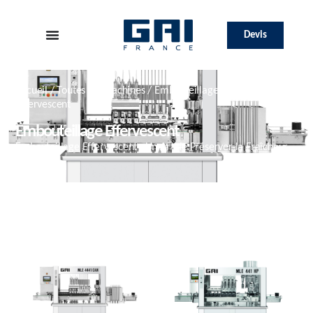
Devis
Accueil
/
Toutes les machines
/
Embouteillage
/ Embouteillage
Effervescent
Embouteillage Effervescent
Embouteillage Effervescent : Un Art de Préserver la Fraîcheur
et le Goût