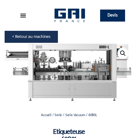
Devis
< Retour au machines
Accueil
/
Serie
/
Serie Vacuum
/ 6080L
Etiqueteuse