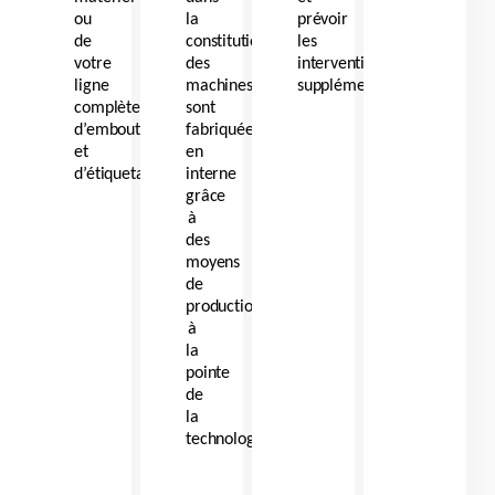
ou
la
prévoir
de
constitution
les
votre
des
interventions
ligne
machines
supplémentaires.
complète
sont
d’embouteillage
fabriquées
et
en
d’étiquetage
interne
grâce
à
des
moyens
de
production
à
la
pointe
de
la
technologie