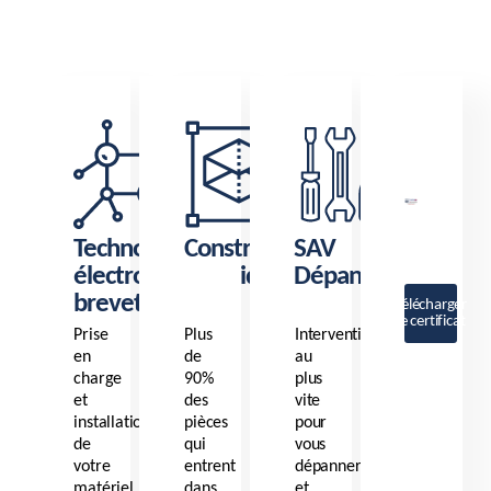
Technologie
Constructeur
SAV
électropneumatique
Dépannage
breveté
Télécharger
le certificat
Prise
Plus
Intervention
en
de
au
charge
90%
plus
et
des
vite
installation
pièces
pour
de
qui
vous
votre
entrent
dépanner
matériel
dans
et