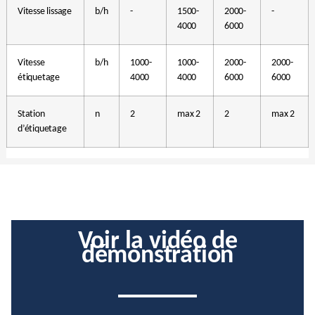
Vitesse lissage
b/h
-
1500-
2000-
-
4000
6000
Vitesse
b/h
1000-
1000-
2000-
2000-
étiquetage
4000
4000
6000
6000
Station
n
2
max 2
2
max 2
d’étiquetage
Voir la vidéo de
démonstration