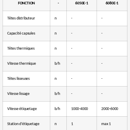
FONCTION
-
6050E-1
6080E-1
Têtes distributeur
n
-
-
Capacité capsules
n
-
-
Têtes thermiques
n
-
-
Vitesse thermique
b/h
-
-
Têtes lisseuses
n
-
-
Vitesse lissage
b/h
-
-
Vitesse étiquetage
b/h
1000-4000
2000-6000
Station d’étiquetage
n
1
max 1